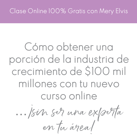
Ir
Clase Online 100% Gratis con Mery Elvis
al
contenido
Cómo obtener una
porción de la industria de
crecimiento de $100 mil
millones con tu nuevo
curso online
…¡sin ser una experta
en tu área!